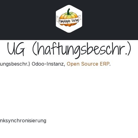
g UG (haftungsbeschr.)
tungsbeschr.) Odoo-Instanz,
Open Source ERP
.
nksynchronisierung